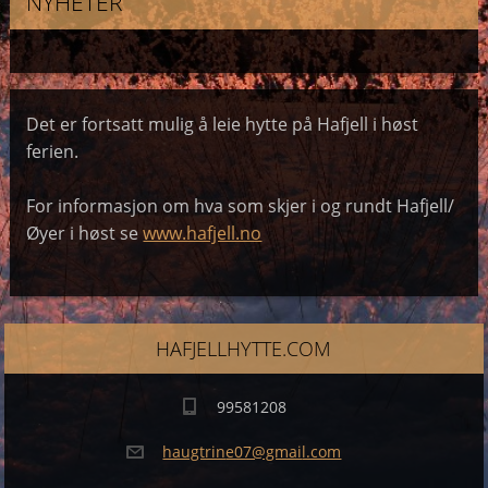
NYHETER
Det er fortsatt mulig å leie hytte på Hafjell i høst
ferien.
For informasjon om hva som skjer i og rundt Hafjell/
Øyer i høst se
www.hafjell.no
HAFJELLHYTTE.COM
99581208
haugtrin
e07@gmai
l.com